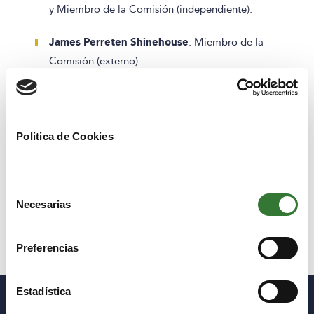
y Miembro de la Comisión (independiente).
James Perreten Shinehouse
: Miembro de la
Comisión (externo).
Lorena López Laray
: Vicesecretaria no miembro de
la Comisión.
Politica de Cookies
Jaime Sánchez Santiago
: Secretario no miembro
de la Comisión.
Selección
Necesarias
de
Descargar:
Reglamento Comisión Auditoría 2023
consentimiento
Preferencias
Estadística