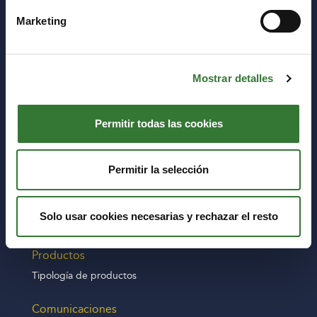
Marketing
C/ María de Molina, 39, 7º Dcha.
28006 Madrid
Mostrar detalles
Edificio Hispania, Calle Ausó y Monzó, 16
03006 Alicante
Permitir todas las cookies
Sobre nosotros
MEDVIDA Partners
Permitir la selección
Finanzas
Consejo de Administración
Solo usar cookies necesarias y rechazar el resto
Comité de Auditoría
Productos
Tipología de productos
Comunicaciones