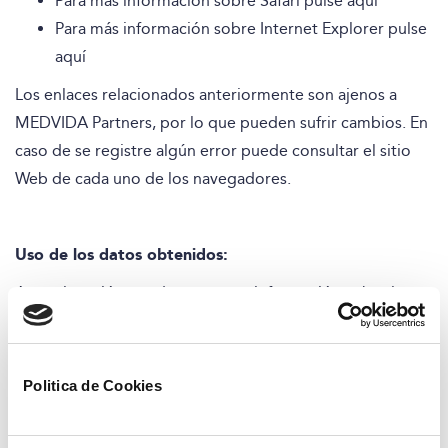
Para más información sobre Safari pulse
aquí
Para más información sobre Internet Explorer pulse
aquí
Los enlaces relacionados anteriormente son ajenos a
MEDVIDA Partners, por lo que pueden sufrir cambios. En
caso de se registre algún error puede consultar el sitio
Web de cada uno de los navegadores.
Uso de los datos obtenidos:
A continuación puede encontrar información sobre las
cookies utilizadas por el sitio web:
Su consentimiento se aplica a los siguientes dominios:
Politica de Cookies
medvidapartners.es
Tu estado actual: Denegar.