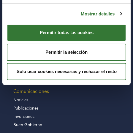
Edificio Hispania, Calle Ausó y Monzó, 16
03006 Alicante
Mostrar detalles
Sobre nosotros
MEDVIDA Partners
Permitir todas las cookies
Finanzas
Consejo de Administración
Permitir la selección
Comité de Auditoría
Productos
Solo usar cookies necesarias y rechazar el resto
Tipología de productos
Comunicaciones
Noticias
Publicaciones
Inversiones
Buen Gobierno