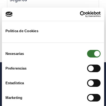
SFCR
Politica de Cookies
Otros documentos
Selección
Necesarias
de
consentimiento
Preferencias
Estadística
C/ María de Molina, 39, 7º Dcha.
Marketing
28006 Madrid