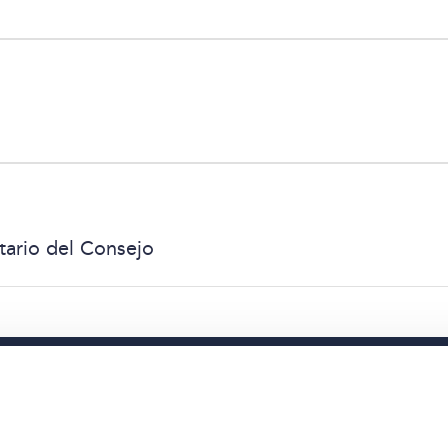
etario del Consejo
re nosotros
Productos
Comunicaciones
DVIDA Partners
Tipología de productos
Noticias