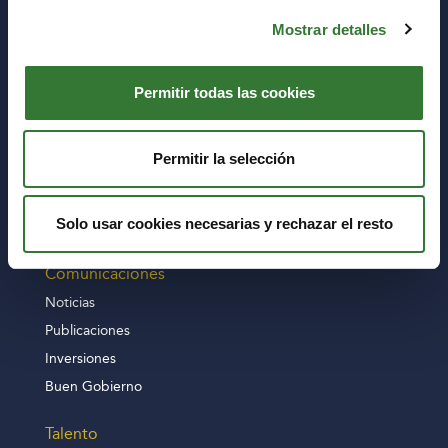
03006 Alicante
Mostrar detalles
Sobre nosotros
MEDVIDA Partners
Permitir todas las cookies
Finanzas
Consejo de Administración
Comité de Auditoría
Permitir la selección
Productos
Solo usar cookies necesarias y rechazar el resto
Tipología de productos
Comunicaciones
Noticias
Publicaciones
Inversiones
Buen Gobierno
Talento