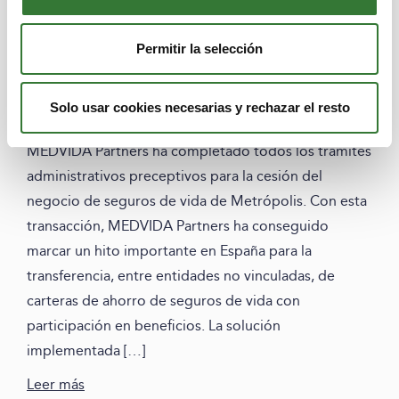
1 febrero, 2024
Permitir la selección
MEDVIDA Partners completa la
adquisición de la cartera de
Solo usar cookies necesarias y rechazar el resto
seguros de vida de Metrópolis
MEDVIDA Partners ha completado todos los trámites
administrativos preceptivos para la cesión del
negocio de seguros de vida de Metrópolis. Con esta
transacción, MEDVIDA Partners ha conseguido
marcar un hito importante en España para la
transferencia, entre entidades no vinculadas, de
carteras de ahorro de seguros de vida con
participación en beneficios. La solución
implementada […]
Leer más